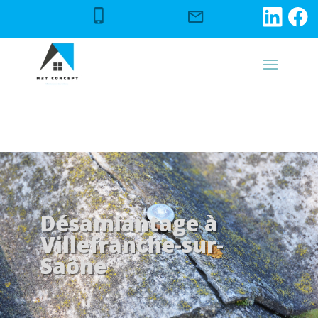
Désamiantage à
Villefranche-sur-
Saône